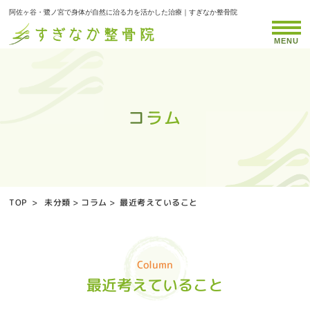
阿佐ヶ谷・鷺ノ宮で身体が自然に治る力を活かした治療｜すぎなか整骨院
MENU
コラム
コラム
コラム
コラム
コラム
コラム
コラム
コラム
コラム
コラム
コラム
コラム
コラム
コラム
コラム
コラム
コラム
コラム
コラム
コラム
コラム
コラム
コラム
コラム
コラム
コラム
TOP
>
未分類
>
コラム
>
最近考えていること
Column
最近考えていること