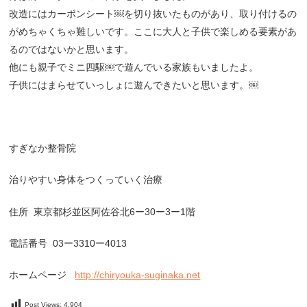
改造にはカーボンシート￼を切り抜いたものがあり、取り付けるの
がめちゃくちゃ難しいです。ここに大人と子供で楽しめる要素があ
るのではないかと思います。
他にも親子でミニ四駆￼で遊んでいる家族もいましたよ。
子供にはまらせていっしょに遊んできたいと思います。￼
すぎなか整骨院
治りやすい身体をつくっていく治療
住所
東京都杉並区阿佐谷北
6
ー
30
ー
3
ー
1
階
電話番号
03
ー
3310
ー
4013
ホームページ
http://chiryouka-suginaka.net
Post Views:
4,904