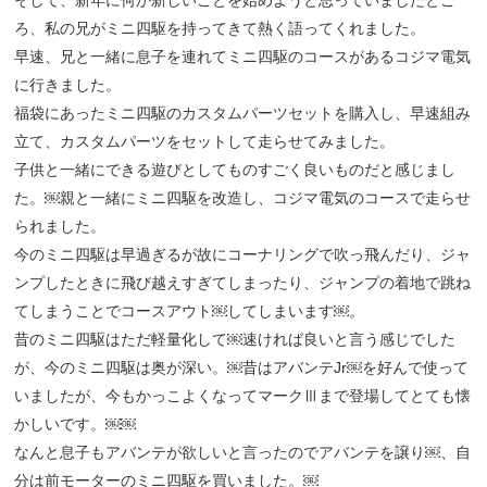
ろ、私の兄がミニ四駆を持ってきて熱く語ってくれました。
早速、兄と一緒に息子を連れてミニ四駆のコースがあるコジマ電気
に行きました。
福袋にあったミニ四駆のカスタムパーツセットを購入し、早速組み
立て、カスタムパーツをセットして走らせてみました。
子供と一緒にできる遊びとしてものすごく良いものだと感じまし
た。￼親と一緒にミニ四駆を改造し、コジマ電気のコースで走らせ
られました。
今のミニ四駆は早過ぎるが故にコーナリングで吹っ飛んだり、ジャ
ンプしたときに飛び越えすぎてしまったり、ジャンプの着地で跳ね
てしまうことでコースアウト￼してしまいます￼。
昔のミニ四駆はただ軽量化して￼速ければ良いと言う感じでした
が、今のミニ四駆は奥が深い。￼昔はアバンテJr￼を好んで使って
いましたが、今もかっこよくなってマークⅢまで登場してとても懐
かしいです。￼￼
なんと息子もアバンテが欲しいと言ったのでアバンテを譲り￼、自
分は前モーターのミニ四駆を買いました。￼