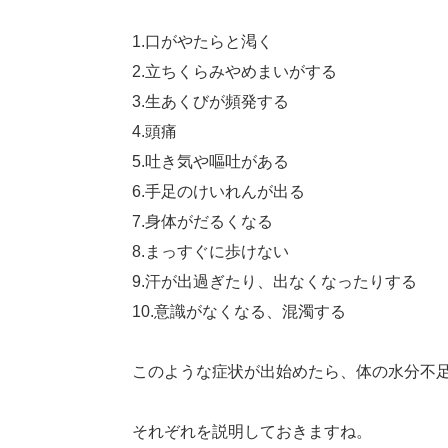
1.口がやたらと渇く
2.立ちくらみやめまいがする
3.生あくびが頻発する
4.頭痛
5.吐き気や嘔吐がある
6.手足のけいれんが出る
7.身体がだるくなる
8.まっすぐに歩けない
9.汗が出過ぎたり、出なくなったりする
10.意識がなくなる、混濁する
このような症状が出始めたら、体の水分不
それぞれを説明しておきますね。