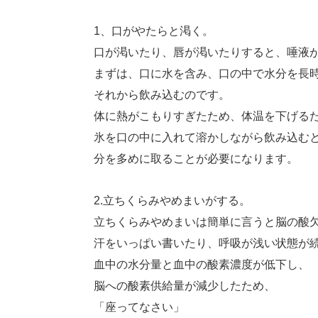
1、口がやたらと渇く。
口が渇いたり、唇が渇いたりすると、唾液
まずは、口に水を含み、口の中で水分を長
それから飲み込むのです。
体に熱がこもりすぎたため、体温を下げる
氷を口の中に入れて溶かしながら飲み込む
分を多めに取ることが必要になります。
2.立ちくらみやめまいがする。
立ちくらみやめまいは簡単に言うと脳の酸
汗をいっぱい書いたり、呼吸が浅い状態が
血中の水分量と血中の酸素濃度が低下し、
脳への酸素供給量が減少したため、
「座ってなさい」