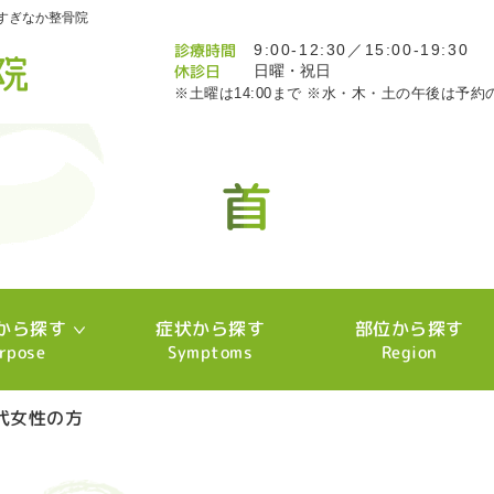
すぎなか整骨院
診療時間
9:00-12:30／15:00-19:30
休診日
日曜・祝日
※土曜は14:00まで ※水・木・土の午後は予約
首
首
首
首
首
首
首
首
首
首
首
首
首
首
首
首
首
から探す
症状から探す
部位から探す
rpose
Symptoms
Region
代女性の方