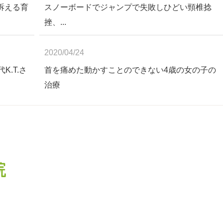
訴える育
スノーボードでジャンプで失敗しひどい頸椎捻
挫、...
2020/04/24
.T.さ
首を痛めた動かすことのできない4歳の女の子の
治療