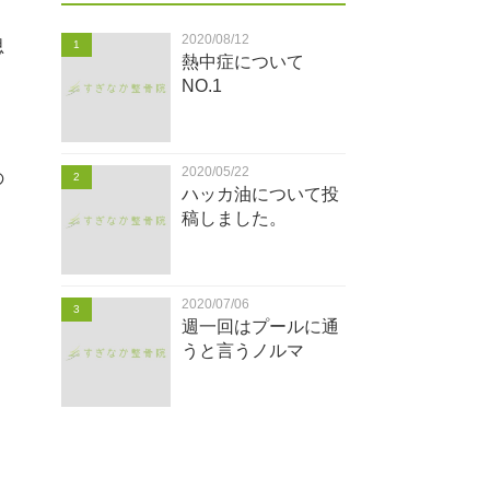
2020/08/12
思
1
熱中症について
NO.1
2020/05/22
の
2
ハッカ油について投
稿しました。
2020/07/06
3
週一回はプールに通
うと言うノルマ