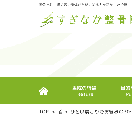
阿佐ヶ谷・鷺ノ宮で身体が自然に治る力を活かした治療｜
当院の特徴
目的
Feature
Pu
TOP
>
首
>
ひどい肩こりでお悩みの30