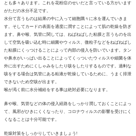
とも多々あります。これを花粉症のせいだと言っている方がいます
がただの水分不足です。
水分て言うものは結果の中に入って細胞隅々に水を運んでいきま
す。そしてカードの表面を適度に潤すことによって肌の乾燥を防ぎ
ます。鼻や喉、気管に関しては、ねばねばした粘膜と言うものを出
して空気を吸い込む時に細菌やウィルス、微粒子などをねばねばし
た粘膜にくっつけることによって内部の侵入を防いでいます。タン
や鼻水がいっぱい出ることによってくっついたウィルスや細菌を体
外に出すためにくしゃみをしたり咳をしたりするものです。過剰な
咳をする場合は気管にある粘液が乾燥しているために、うまく排泄
できないため空咳が出ます。
喉が渇く前に水分補給をする事は絶対必要になります。
鼻や喉、気管などの体の侵入経路をしっかり潤しておくことによっ
て、風邪がひきにくくなったり、コロナウィルスの影響を受けにく
くなることは十分可能です。
乾燥対策をしっかりしていきましょう!