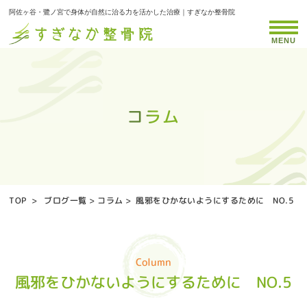
阿佐ヶ谷・鷺ノ宮で身体が自然に治る力を活かした治療｜すぎなか整骨院
MENU
コラム
コラム
コラム
コラム
コラム
コラム
コラム
コラム
コラム
コラム
コラム
コラム
コラム
コラム
コラム
コラム
コラム
コラム
コラム
コラム
コラム
コラム
コラム
コラム
コラム
コラム
TOP
>
ブログ一覧
>
コラム
>
風邪をひかないようにするために NO.5
Column
風邪をひかないようにするために NO.5