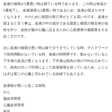
血液の循環が1番悪い時は寝ている時であります。この時は体温が
1番低下し、血液循環も1番悪い時であるため、血液が固まりやす
くなります。そのために朝型の死亡率がとても高いのです。血液が
固まると言う事は、血液の中の成分である脂質と糖質の複合体が血
栓を作り、血栓が脳や心臓に詰まるために心筋梗塞や脳梗塞を引き
起こすのです。
次に血液の循環が悪い時は家でダラダラしている時、デスクワーク
で長時間動かないでいる時、食後の時間帯です。動かないでいると
下半身の血流が悪くなります。下半身は筋肉が体の70%を占めてい
て、筋肉のポンプ作用によって血液循環を担っているため、ふくら
はぎは第二の心臓と言われている由縁でもあります。
血液順が悪いと起こる病気
がん
脳血管障害
心臓血管障害
風邪