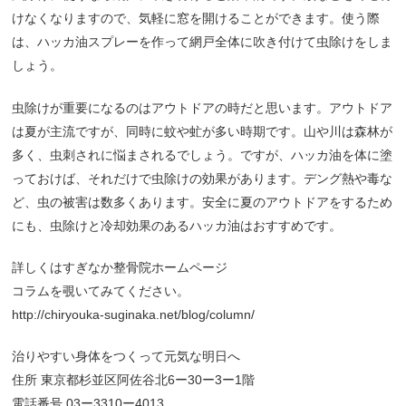
けなくなりますので、気軽に窓を開けることができます。使う際
は、ハッカ油スプレーを作って網戸全体に吹き付けて虫除けをしま
しょう。
虫除けが重要になるのはアウトドアの時だと思います。アウトドア
は夏が主流ですが、同時に蚊や虻が多い時期です。山や川は森林が
多く、虫刺されに悩まされるでしょう。ですが、ハッカ油を体に塗
っておけば、それだけで虫除けの効果があります。デング熱や毒な
ど、虫の被害は数多くあります。安全に夏のアウトドアをするため
にも、虫除けと冷却効果のあるハッカ油はおすすめです。
詳しくはすぎなか整骨院ホームページ
コラムを覗いてみてください。
http://chiryouka-suginaka.net/blog/column/
治りやすい身体をつくって元気な明日へ
住所 東京都杉並区阿佐谷北6ー30ー3ー1階
電話番号 03ー3310ー4013