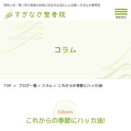
阿佐ヶ谷・鷺ノ宮で身体が自然に治る力を活かした治療｜すぎなか整骨院
MENU
コラム
コラム
コラム
コラム
コラム
コラム
コラム
コラム
コラム
コラム
コラム
コラム
コラム
コラム
コラム
コラム
コラム
コラム
コラム
コラム
コラム
コラム
コラム
コラム
コラム
コラム
TOP
>
ブログ一覧
>
コラム
>
これからの季節にハッカ油!
Column
これからの季節にハッカ油!