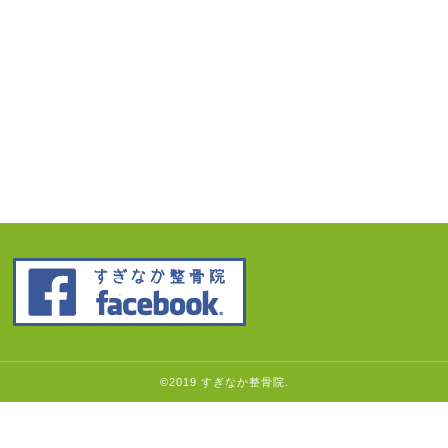
©2019 すぎなか整骨院.