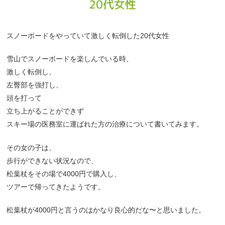
20代女性
スノーボードをやっていて激しく転倒した20代女性
雪山でスノーボードを楽しんでいる時、
激しく転倒し、
左臀部を強打し、
頭を打って
立ち上がることができず
スキー場の医務室に運ばれた方の治療について書いてみます。
その女の子は、
歩行ができない状況なので、
松葉杖をその場で4000円で購入し、
ツアーで帰ってきたようです。
松葉杖が4000円と言うのはかなり良心的だな〜と思いました。