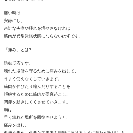
痛い時は
安静にし、
余計な炎症や腫れを増やさなければ
筋肉が異常緊張状態にならないはずです。
「痛み」とは?
防御反応です。
壊れた場所を守るために痛みを出して、
うまく使えなくしていきます。
筋肉が伸びたり縮んだりすることを
拒絶するために筋肉が硬直起こし、
関節を動きにくくさせていきます。
脳は
早く壊れた場所を回復させようと、
痛みを出し、
血液を集め、必要な栄養素を患部に届けるように腫れが出現しま