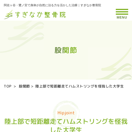
阿佐ヶ谷・鷺ノ宮で身体が自然に治る力を活かした治療｜すぎなか整骨院
MENU
股関節
股関節
股関節
股関節
股関節
股関節
股関節
股関節
股関節
股関節
股関節
股関節
股関節
股関節
股関節
股関節
股関節
股関節
股関節
股関節
股関節
股関節
股関節
股関節
股関節
股関節
TOP
>
股関節
>
陸上部で短距離走てハムストリングを怪我した大学生
Hipjoint
陸上部で短距離走てハムストリングを怪我
した大学生