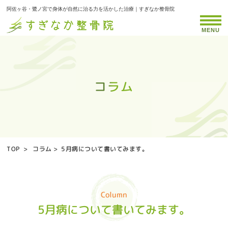
阿佐ヶ谷・鷺ノ宮で身体が自然に治る力を活かした治療｜すぎなか整骨院
MENU
コラム
コラム
コラム
コラム
コラム
コラム
コラム
コラム
コラム
コラム
コラム
コラム
コラム
コラム
コラム
コラム
コラム
コラム
コラム
コラム
コラム
コラム
コラム
コラム
コラム
コラム
TOP
>
コラム
>
5月病について書いてみます。
Column
5月病について書いてみます。