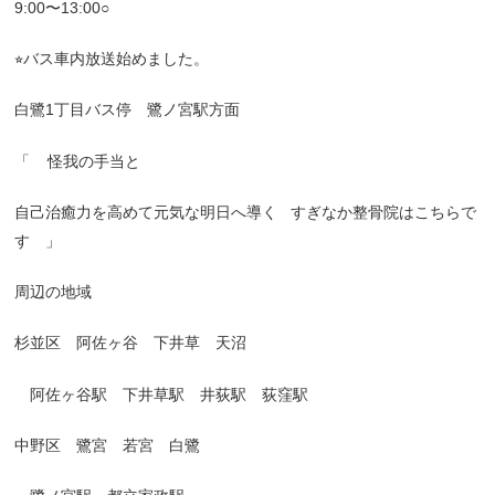
9:00
〜
13:00○
⭐︎
バス車内放送始めました。
白鷺
1
丁目バス停 鷺ノ宮駅方面
「
怪我の手当と
自己治癒力を高めて元気な明日へ導く
すぎなか整骨院はこちらで
す 」
周辺の地域
杉並区 阿佐ヶ谷 下井草 天沼
阿佐ヶ谷駅 下井草駅 井荻駅 荻窪駅
中野区 鷺宮 若宮 白鷺