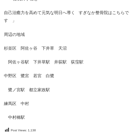
自己治癒力を高めて元気な明日へ導く
すぎなか整骨院はこちらで
す 」
周辺の地域
杉並区 阿佐ヶ谷 下井草 天沼
阿佐ヶ谷駅 下井草駅 井荻駅 荻窪駅
中野区 鷺宮 若宮 白鷺
鷺ノ宮駅 都立家政駅
練馬区 中村
中村橋駅
Post Views:
1,138