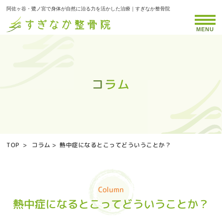
阿佐ヶ谷・鷺ノ宮で身体が自然に治る力を活かした治療｜すぎなか整骨院
MENU
コラム
コラム
コラム
コラム
コラム
コラム
コラム
コラム
コラム
コラム
コラム
コラム
コラム
コラム
コラム
コラム
コラム
コラム
コラム
コラム
コラム
コラム
コラム
コラム
コラム
コラム
TOP
>
コラム
>
熱中症になるとこってどういうことか？
Column
熱中症になるとこってどういうことか？