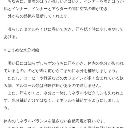
ちなみに、薄着のほうが涼しいとはいえ、インナーを着たほうが
肌とインナー、インナーとアウターの間に空気の層ができ、
外からの熱気を遮断してくれます。
濡らしたタオルをくびに巻いておき、汗を拭く時に少し冷やして
あげる。
○
こまめな水分補給
暑い日には知らずしらずのうちに汗をかき、体内の水分が失われ
ているもの。のどが渇く前からこまめに水分を補給しましょう。
ただし、コーヒーや緑茶などのカフェインが多く含まれている飲
み物、アルコール類は利尿作用があるので適しません。
また、汗をかくと、水分と一緒にミネラルやビタミンも失われま
す。水分補給だけではなく、ミネラルも補給するようにしましょ
う。
体内のミネラルバランスを乱さない自然海塩が良いです。