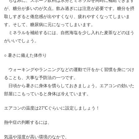
ちなみに、スポーツ飲料は水分とミネラルを同時に補給できます
が、糖分が多いのが欠点。飲み過ぎには注意が必要です。糖分を摂
取しすぎると倦怠感が出やすくなり、疲れやすくなってしまいま
す。そして、糖尿病に元になってしまいます。
ミネラルを補給するには、自然海塩を少し入れた麦茶などのほう
がいいでしょう。
○
暑さに備えた体作り
ウォーキングやランニングなどの運動で汗をかく習慣を身につけ
ることも、大事な予防法の一つです。
日頃から暑さに身体を慣らしておきましょう。エアコンの効いた
部屋にこもっていると身体は冷えています。
エアコンの温度は
27℃
ぐらいに設定しましょう！
熱中症の判断するには、
気温や湿度が高い環境のなかで、