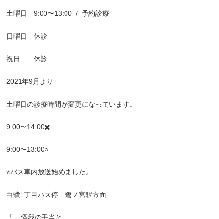
土曜日
9:00
〜
13:00
/
予約診療
日曜日 休診
祝日 休診
2021
年
9
月より
土曜日の診療時間が変更になっています。
9:00
〜
14:00
✖️
9:00
〜
13:00○
⭐︎
バス車内放送始めました。
白鷺
1
丁目バス停 鷺ノ宮駅方面
「
怪我の手当と