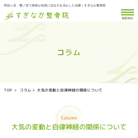
阿佐ヶ谷・鷺ノ宮で身体が自然に治る力を活かした治療｜すぎなか整骨院
MENU
コラム
コラム
コラム
コラム
コラム
コラム
コラム
コラム
コラム
コラム
コラム
コラム
コラム
コラム
コラム
コラム
コラム
コラム
コラム
コラム
コラム
コラム
コラム
コラム
コラム
コラム
TOP
>
コラム
>
大気の変動と自律神経の関係について
Column
大気の変動と自律神経の関係について