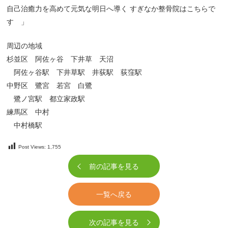
自己治癒力を高めて元気な明日へ導く すぎなか整骨院はこちらで
す 」
周辺の地域
杉並区 阿佐ヶ谷 下井草 天沼
阿佐ヶ谷駅 下井草駅 井荻駅 荻窪駅
中野区 鷺宮 若宮 白鷺
鷺ノ宮駅 都立家政駅
練馬区 中村
中村橋駅
Post Views:
1,755
前の記事を見る
一覧へ戻る
次の記事を見る