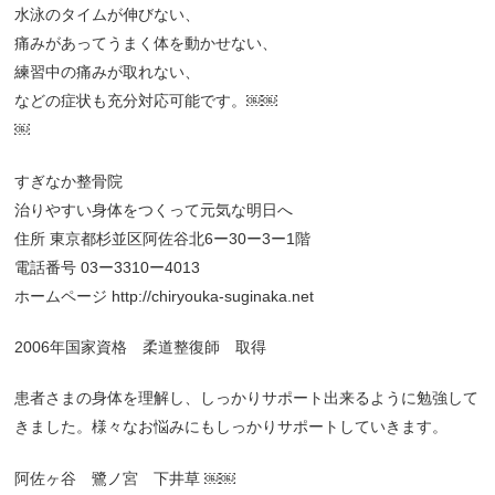
水泳のタイムが伸びない、
痛みがあってうまく体を動かせない、
練習中の痛みが取れない、
などの症状も充分対応可能です。￼￼
￼
すぎなか整骨院
治りやすい身体をつくって元気な明日へ
住所 東京都杉並区阿佐谷北6ー30ー3ー1階
電話番号 03ー3310ー4013
ホームページ http://chiryouka-suginaka.net
2006年国家資格 柔道整復師 取得
患者さまの身体を理解し、しっかりサポート出来るように勉強して
きました。様々なお悩みにもしっかりサポートしていきます。
阿佐ヶ谷 鷺ノ宮 下井草 ￼￼