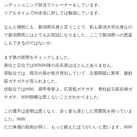
ンディショニング担当でトレーナーをしています。
リアルタイムで￼水泳に対しては勉強しています。
なんと偶然にも、新潟県出身と言うことで、私も新潟大学出身なの
で新潟県民にはとてもお世話になりました。ここで新潟県への恩返
しもできるのではないか。
まず体の状態をチェックしました。
座位と立位では￼￼￼体の左右差はほとんどありません。
背臥位では、両方の肩が前方突出していて、左股関節に異常、腹斜
筋ガチガチが見られました。
伏臥位では￼￼、肩甲骨挙上、広背筋ガチガチ、脊柱起立筋右側ガ
チガチ、￼￼頸椎は悪くないことがわかりました。
この選手は姿勢は悪くなく、歩く姿も凛とした雰囲気を持っていま
した。￼￼
ただ体感の筋肉が弱く、もっと鍛えたほうがいいと思います。￼￼