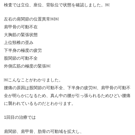
検査では立位、座位、背臥位で状態を確認しました。￼
左右の肩関節の位置異常￼￼
肩甲骨の可動不在
大胸筋の緊張状態
上位頸椎の歪み
下半身の極度の疲労
股関節の可動不全
外側広筋の極度の緊張￼
￼こんなことがわかりました。
腰痛の原因は股関節の可動不全、下半身の疲労￼、肩甲骨の可動不
全が明らかになるため、真ん中の腰が引っ張られるためひどい腰痛
に襲われているものだとわかります。
1回目の治療では
肩関節、肩甲骨、肋骨の可動域を拡大し、