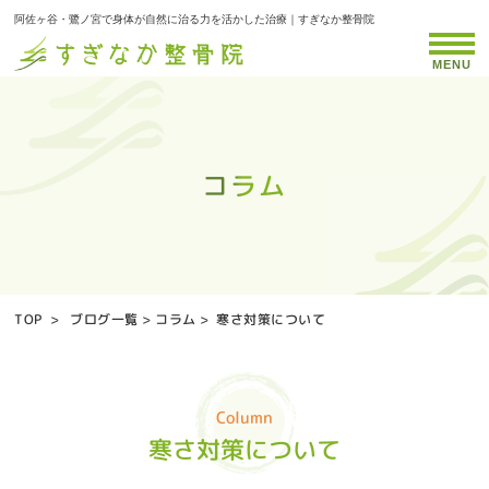
阿佐ヶ谷・鷺ノ宮で身体が自然に治る力を活かした治療｜すぎなか整骨院
MENU
コラム
コラム
コラム
コラム
コラム
コラム
コラム
コラム
コラム
コラム
コラム
コラム
コラム
コラム
コラム
コラム
コラム
コラム
コラム
コラム
コラム
コラム
コラム
コラム
コラム
コラム
TOP
>
ブログ一覧
>
コラム
>
寒さ対策について
Column
寒さ対策について