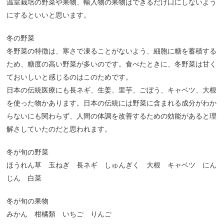
温室栽培の野菜や果物、輸入物の果物はできるだけ口にしないよう
にするといいと思います。
冬の野菜
冬野菜の特徴は、寒さで凍ることがないよう、細胞に糖を蓄積する
ため、糖度の高い野菜が多いのです。食べたときに、冬野菜は甘く
ておいしいと感じるのはこのためです。
日本の伝統医療にも長ネギ、生姜、里芋、ごぼう、キャベツ、大根
を使った物かあります。日本の伝統には野菜に含まれる成分がわか
らないにも関わらず、人間の体調を改善するための効能があると理
解さしていたのだと思われます。
冬が旬の野菜
ほうれん草 玉ねぎ 長ネギ しゅんぎく 大根 キャベツ にん
じん 白菜
冬が旬の果物
みかん 柑橘類 いちご りんご