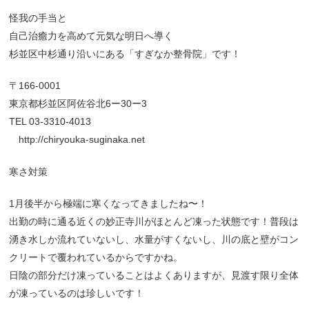
怪我の手当と
自己治癒力を高めて元気な明日へ導く
杉並区中杉通り沿いにある「すぎなか整骨院」です！
〒166-0001
東京都杉並区阿佐谷北6ー30ー3
TEL 03-3310-4013
http://chiryouka-suginaka.net
寒さ対策
1月後半から極端に寒くなってきましたね〜！
出勤の時に通る近くの妙正寺川がほとんど凍った状態です！普段は
湧き水しか流れていないし、水量がすくないし、川の底と壁がコン
クリートで覆われているからですかね。
日陰の部分だけ凍っていることはよくありますが、見渡す限り全体
が凍っているのは珍しいです！