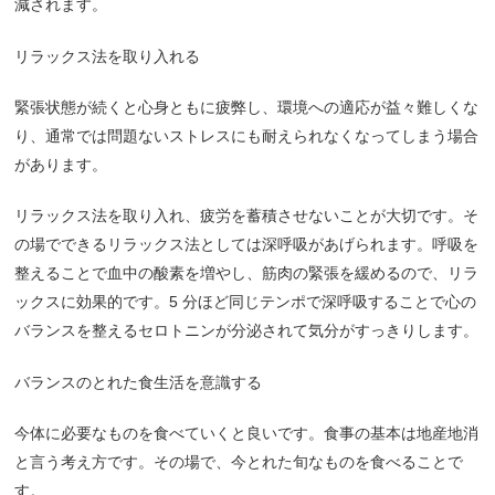
減されます。
リラックス法を取り入れる
緊張状態が続くと心身ともに疲弊し、環境への適応が益々難しくな
り、通常では問題ないストレスにも耐えられなくなってしまう場合
があります。
リラックス法を取り入れ、疲労を蓄積させないことが大切です。そ
の場でできるリラックス法としては深呼吸があげられます。呼吸を
整えることで血中の酸素を増やし、筋肉の緊張を緩めるので、リラ
ックスに効果的です。
5
分ほど同じテンポで深呼吸することで心の
バランスを整えるセロトニンが分泌されて気分がすっきりします。
バランスのとれた食生活を意識する
今体に必要なものを食べていくと良いです。食事の基本は地産地消
と言う考え方です。その場で、今とれた旬なものを食べることで
す。