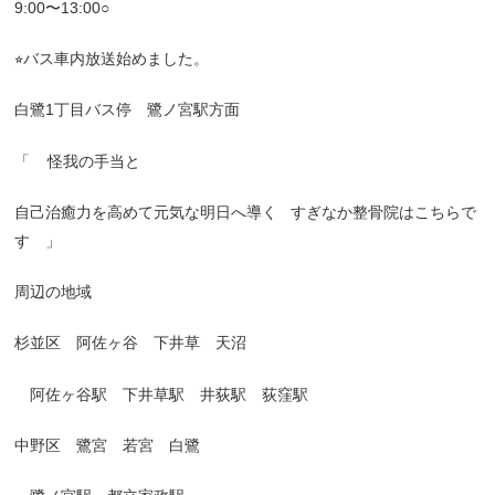
9:00
〜
13:00○
⭐︎
バス車内放送始めました。
白鷺
1
丁目バス停 鷺ノ宮駅方面
「
怪我の手当と
自己治癒力を高めて元気な明日へ導く
すぎなか整骨院はこちらで
す 」
周辺の地域
杉並区 阿佐ヶ谷 下井草 天沼
阿佐ヶ谷駅 下井草駅 井荻駅 荻窪駅
中野区 鷺宮 若宮 白鷺