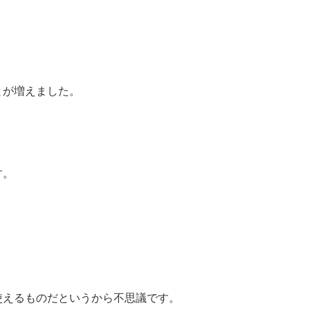
とが増えました。
す。
。
使えるものだというから不思議です。