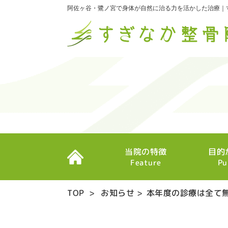
阿佐ヶ谷・鷺ノ宮で身体が自然に治る力を活かした治療｜
当院の特徴
目的
Feature
Pu
TOP
>
お知らせ
>
本年度の診療は全て