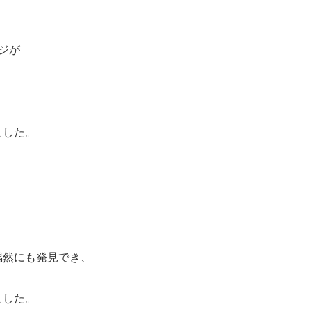
ジが
ました。
偶然にも発見でき、
ました。