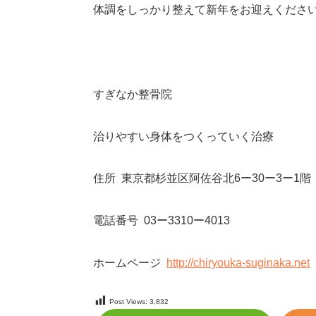
体調をしっかり整えて新年をお迎えくださ
すぎなか整骨院
治りやすい身体をつくっていく治療
住所
東京都杉並区阿佐谷北
6
ー
30
ー
3
ー
1
階
電話番号
03
ー
3310
ー
4013
ホームページ
http://chiryouka-suginaka.net
Post Views:
3,832