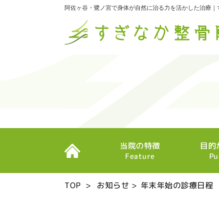
阿佐ヶ谷・鷺ノ宮で身体が自然に治る力を活かした治療｜
当院の特徴
目的
Feature
Pu
TOP
>
お知らせ
>
年末年始の診療日程