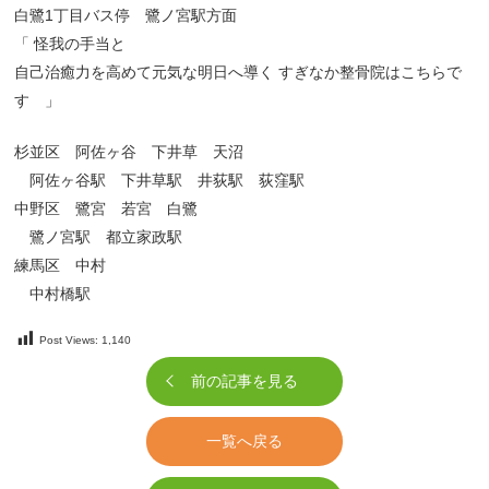
白鷺1丁目バス停 鷺ノ宮駅方面
「 怪我の手当と
自己治癒力を高めて元気な明日へ導く すぎなか整骨院はこちらで
す 」
杉並区 阿佐ヶ谷 下井草 天沼
阿佐ヶ谷駅 下井草駅 井荻駅 荻窪駅
中野区 鷺宮 若宮 白鷺
鷺ノ宮駅 都立家政駅
練馬区 中村
中村橋駅
Post Views:
1,140
前の記事を見る
一覧へ戻る