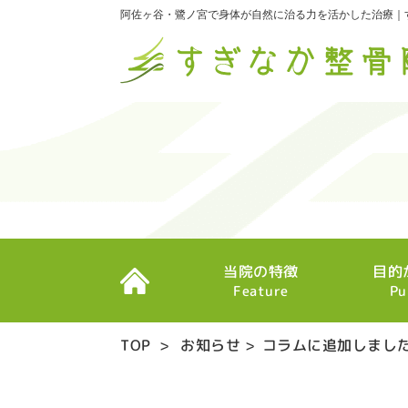
阿佐ヶ谷・鷺ノ宮で身体が自然に治る力を活かした治療｜
当院の特徴
目的
Feature
Pu
TOP
>
お知らせ
>
コラムに追加しまし