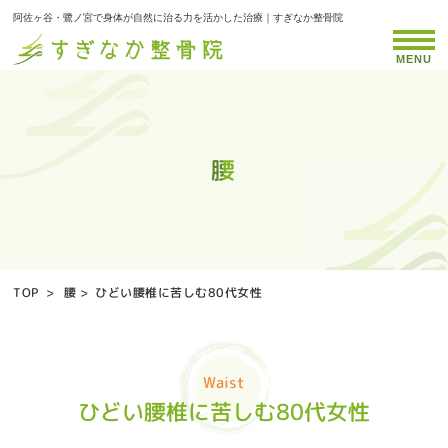
阿佐ヶ谷・鷺ノ宮で身体が自然に治る力を活かした治療｜すぎなか整骨院
MENU
腰
腰
腰
腰
腰
腰
腰
腰
腰
TOP
>
腰
>
ひどい腰椎に苦しむ80代女性
Waist
ひどい腰椎に苦しむ80代女性