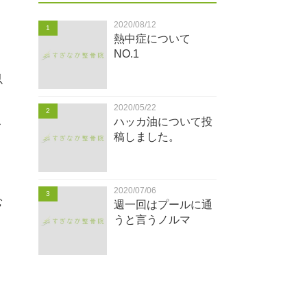
2020/08/12
1
熱中症について
NO.1
以
2020/05/22
2
こ
ハッカ油について投
稿しました。
2020/07/06
3
む
週一回はプールに通
うと言うノルマ