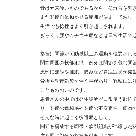
骨は元来硬いものであるから、それらを繋
また関節自体動かせる範囲が決まっており
生活でも捻挫はよく引き起こされます。
ぎっくり腰やムチウチ症などは日常生活で
捻挫は関節が可動域以上の運動を強要され
関節周囲の軟部組織、例えば関節を包む関
患部に熱感や腫脹、痛みなど炎症症状が発
骨折や靭帯断裂を伴う事があり、観察には
こともおおいのです。
患者さんの中では発生場所が日常使う部位
り、関節の違和感や関節の不安定性、筋肉
そんな時に起こる後遺症として、
関節を構成する靱帯・軟部組織が弛緩した
度も同じ部分の捻挫を引き起こす、