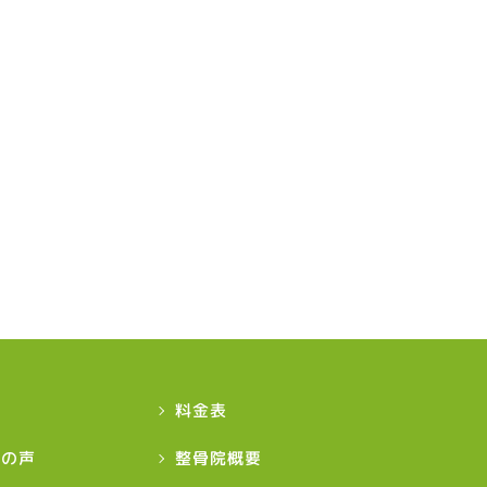
グ
料金表
様の声
整骨院概要