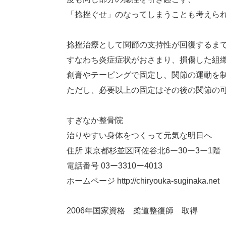
「捻挫ぐせ」のなってしまうことも考えら
捻挫治療として関節の支持性が回復するま
すなわち炎症症状がおさまり、損傷した組
創膏やテーピングで固定し、関節の運動を
ただし、必要以上の固定はその後の関節の
すぎなか整骨院
治りやすい身体をつくって元気な明日へ
住所 東京都杉並区阿佐谷北6ー30ー3ー1階
電話番号 03ー3310ー4013
ホームページ http://chiryouka-suginaka.net
2006年国家資格 柔道整復師 取得