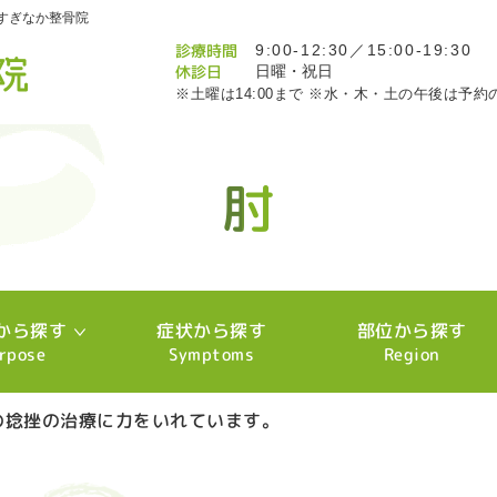
すぎなか整骨院
診療時間
9:00-12:30／15:00-19:30
休診日
日曜・祝日
※土曜は14:00まで ※水・木・土の午後は予約
肘
肘
肘
肘
肘
肘
肘
肘
肘
肘
肘
肘
肘
肘
肘
肘
肘
から探す
症状から探す
部位から探す
rpose
Symptoms
Region
の捻挫の治療に力をいれています。