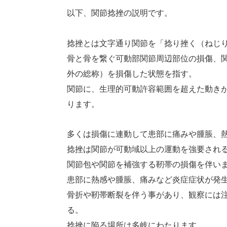
以下、関節捻挫の説明です。
捻挫とは文字通り関節を「捻り挫く（ねじ
骨と骨を繋ぐ可動部関節周辺部位の損傷、
外の総称）を損傷した状態を指す。
関節に、生理的可動許容範囲を超えた動き
ります。
多くは損傷に連動して患部に痛みや腫脹、
捻挫は関節が可動域以上の運動を強要され
関節包や関節を補強する靭帯の損傷を伴い
患部に熱感や腫脹、痛みなど炎症症状が発
骨折や靭帯断裂を伴う事があり、観察には
る。
捻挫に陥る場所は多岐にわたります。