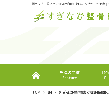
阿佐ヶ谷・鷺ノ宮で身体が自然に治る力を活かした治療｜
当院の特徴
目的
Feature
Pu
TOP
>
肘
>
すぎなか整骨院では肘関節