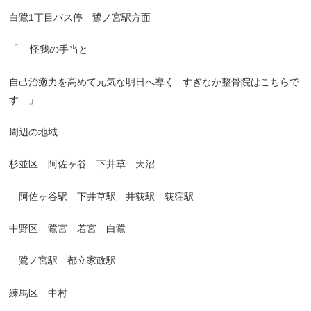
白鷺
1
丁目バス停 鷺ノ宮駅方面
「
怪我の手当と
自己治癒力を高めて元気な明日へ導く
すぎなか整骨院はこちらで
す 」
周辺の地域
杉並区 阿佐ヶ谷 下井草 天沼
阿佐ヶ谷駅 下井草駅 井荻駅 荻窪駅
中野区 鷺宮 若宮 白鷺
鷺ノ宮駅 都立家政駅
練馬区 中村