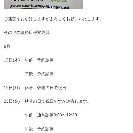
ご迷惑をおかけしますがよろしくお願いいたします。
その他の診療日程変更日
9
月
15
日
(
木
)
午前 予約診療
午後 予約診療
19
日
(
月
)
休診 敬老の日で祝日
23
日
(
金
)
秋分の日で祝日ですか診療します。
午前 通常診療
9:00
〜
12:30
午後 予約診療