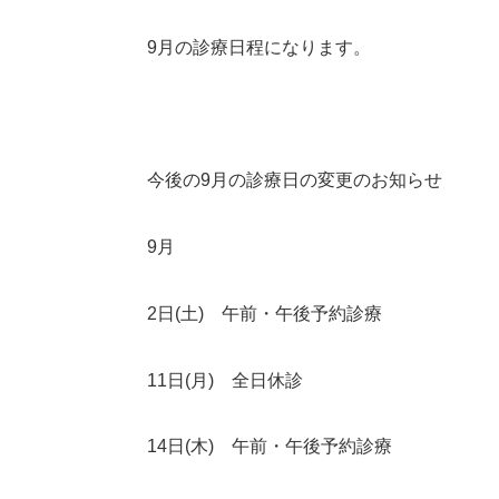
9
月の診療日程になります。
今後の
9
月の診療日の変更のお知らせ
9
月
2
日
(
土
)
午前・午後予約診療
11
日
(
月
)
全日休診
14
日
(
木
)
午前・午後予約診療