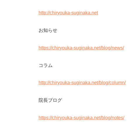
http://chiryouka-suginaka.net
お知らせ
https://chiryouka-suginaka.net/blog/news/
コラム
http://chiryouka-suginaka.net/blog/column/
院長ブログ
https://chiryouka-suginaka.net/blog/notes/