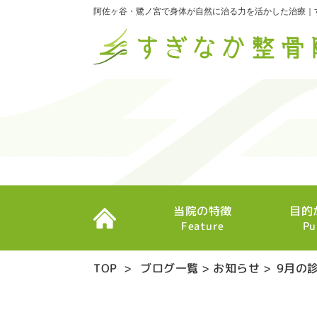
阿佐ヶ谷・鷺ノ宮で身体が自然に治る力を活かした治療｜
当院の特徴
目的
Feature
Pu
TOP
>
ブログ一覧
>
お知らせ
>
9月の