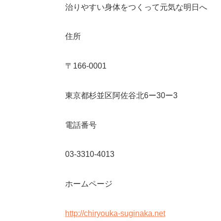
治りやすい身体をつくって元気な明日へ
住所
〒
166-0001
東京都杉並区阿佐谷北
6
ー
30
ー
3
電話番号
03-3310-4013
ホームページ
http://chiryouka-suginaka.net