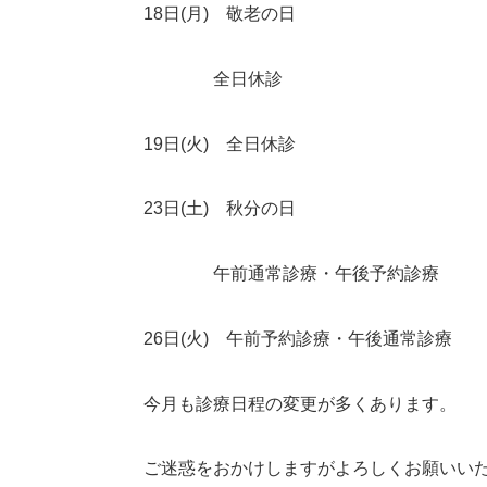
18
日
(
月
)
敬老の日
全日休診
19
日
(
火
)
全日休診
23
日
(
土
)
秋分の日
午前通常診療・午後予約診療
26
日
(
火
)
午前予約診療・午後通常診療
今月も診療日程の変更が多くあります。
ご迷惑をおかけしますがよろしくお願いい