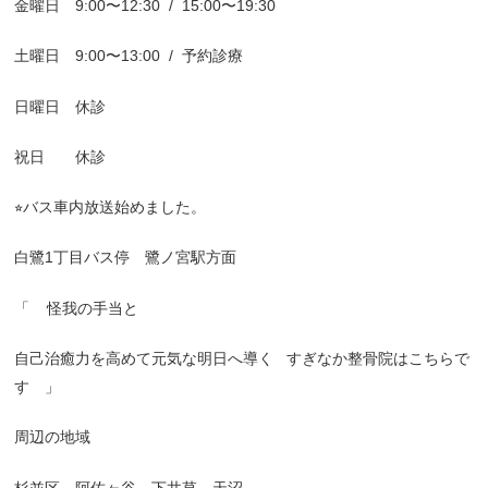
金曜日 9:00〜12:30
/
15:00〜19:30
土曜日 9:00〜13:00
/
予約診療
日曜日 休診
祝日 休診
⭐︎バス車内放送始めました。
白鷺1丁目バス停 鷺ノ宮駅方面
「
怪我の手当と
自己治癒力を高めて元気な明日へ導く
すぎなか整骨院はこちらで
す 」
周辺の地域
杉並区 阿佐ヶ谷 下井草 天沼