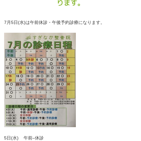
ります。
7
月
5
日
(
水
)
は午前休診・午後予約診療になります。
5
日
(
水
)
午前
–
休診