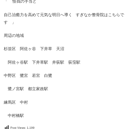
「
怪我の手当と
自己治癒力を高めて元気な明日へ導く
すぎなか整骨院はこちらで
す 」
周辺の地域
杉並区 阿佐ヶ谷 下井草 天沼
阿佐ヶ谷駅 下井草駅 井荻駅 荻窪駅
中野区 鷺宮 若宮 白鷺
鷺ノ宮駅 都立家政駅
練馬区 中村
中村橋駅
Post Views:
1,199