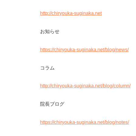
http://chiryouka-suginaka.net
お知らせ
https://chiryouka-suginaka.net/blog/news/
コラム
http://chiryouka-suginaka.net/blog/column/
院長ブログ
https://chiryouka-suginaka.net/blog/notes/