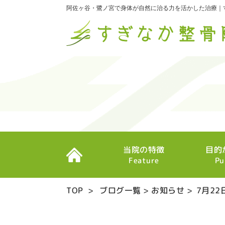
阿佐ヶ谷・鷺ノ宮で身体が自然に治る力を活かした治療｜
当院の特徴
目的
Feature
Pu
TOP
>
ブログ一覧
>
お知らせ
>
7月2