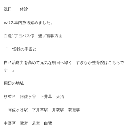
祝日 休診
⭐︎
バス車内放送始めました。
白鷺
1
丁目バス停 鷺ノ宮駅方面
「
怪我の手当と
自己治癒力を高めて元気な明日へ導く
すぎなか整骨院はこちらで
す 」
周辺の地域
杉並区 阿佐ヶ谷 下井草 天沼
阿佐ヶ谷駅 下井草駅 井荻駅 荻窪駅
中野区 鷺宮 若宮 白鷺