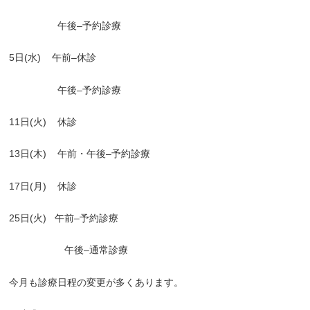
午後
–
予約診療
5
日
(
水
)
午前
–
休診
午後
–
予約診療
11
日
(
火
)
休診
13
日
(
木
)
午前・午後
–
予約診療
17
日
(
月
)
休診
25
日
(
火
)
午前
–
予約診療
午後
–
通常診療
今月も診療日程の変更が多くあります。