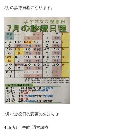
7
月の診療日程になります。
7
月の診療日の変更のお知らせ
4
日
(
火
)
午前
–
通常診療