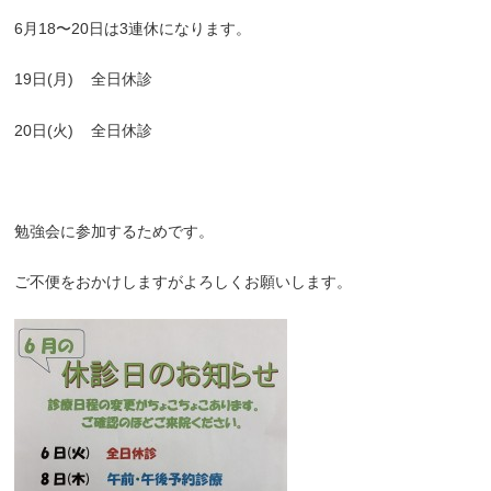
6
月
18
〜
20
日は
3
連休になります。
19
日
(
月
)
全日休診
20
日
(
火
)
全日休診
勉強会に参加するためです。
ご不便をおかけしますがよろしくお願いします。