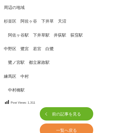
周辺の地域
杉並区 阿佐ヶ谷 下井草 天沼
阿佐ヶ谷駅 下井草駅 井荻駅 荻窪駅
中野区 鷺宮 若宮 白鷺
鷺ノ宮駅 都立家政駅
練馬区 中村
中村橋駅
Post Views:
1,311
前の記事を見る
一覧へ戻る