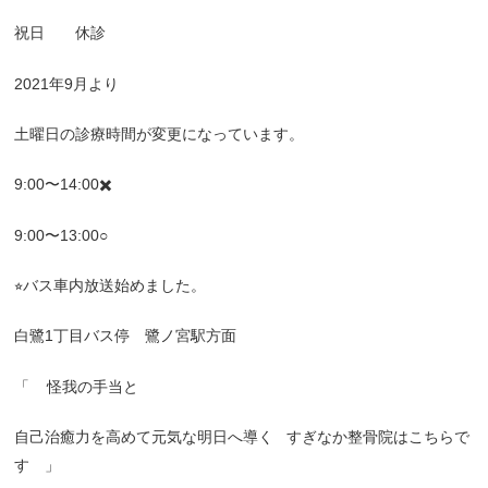
祝日 休診
2021
年
9
月より
土曜日の診療時間が変更になっています。
9:00
〜
14:00
✖️
9:00
〜
13:00○
⭐︎
バス車内放送始めました。
白鷺
1
丁目バス停 鷺ノ宮駅方面
「
怪我の手当と
自己治癒力を高めて元気な明日へ導く
すぎなか整骨院はこちらで
す 」