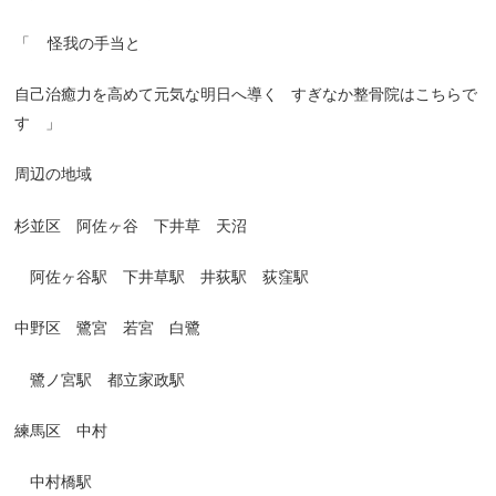
「
怪我の手当と
自己治癒力を高めて元気な明日へ導く
すぎなか整骨院はこちらで
す 」
周辺の地域
杉並区 阿佐ヶ谷 下井草 天沼
阿佐ヶ谷駅 下井草駅 井荻駅 荻窪駅
中野区 鷺宮 若宮 白鷺
鷺ノ宮駅 都立家政駅
練馬区 中村
中村橋駅