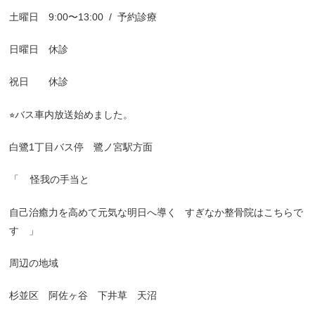
土曜日 9:00〜13:00
/
予約診療
日曜日 休診
祝日 休診
⭐︎バス車内放送始めました。
白鷺1丁目バス停 鷺ノ宮駅方面
「
怪我の手当と
自己治癒力を高めて元気な明日へ導く
すぎなか整骨院はこちらで
す 」
周辺の地域
杉並区 阿佐ヶ谷 下井草 天沼