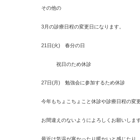
その他の
3
月の診療日程の変更日になります。
21
日
(
火
)
春分の日
祝日のため休診
27
日
(
月
)
勉強会に参加するため休診
今年もちょこちょこと休診や診療日程の変
お間違えのないようによろしくお願いしま
最近は気温が寒かったり暖かいと感じたり