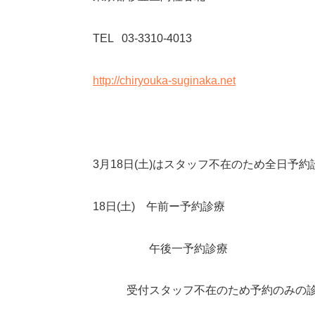
TEL 03-3310-4013
http://chiryouka-suginaka.net
3
月
18
日
(
土
)
はスタッフ不在のため全日予約
18
日
(
土
)
午前ー予約診療
午後一予約診療
受付スタッフ不在のため予約のみの診