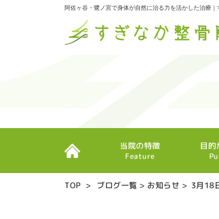
阿佐ヶ谷・鷺ノ宮で身体が自然に治る力を活かした治療｜
当院の特徴
目的
Feature
Pu
TOP
>
ブログ一覧
>
お知らせ
>
3月1