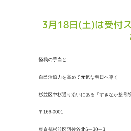
3月18日(土)は受
怪我の手当と
自己治癒力を高めて元気な明日へ導く
杉並区中杉通り沿いにある「
すぎなか整骨
〒
166-0001
東京都杉並区阿佐谷北
6
ー
30
ー
3