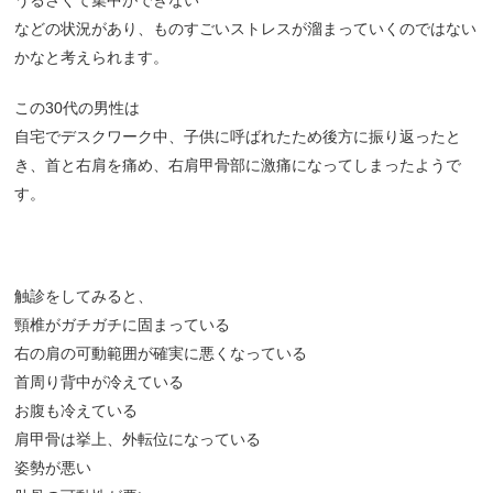
うるさくて集中ができない
などの状況があり、ものすごいストレスが溜まっていくのではない
かなと考えられます。
この30代の男性は
自宅でデスクワーク中、子供に呼ばれたため後方に振り返ったと
き、首と右肩を痛め、右肩甲骨部に激痛になってしまったようで
す。
触診をしてみると、
頸椎がガチガチに固まっている
右の肩の可動範囲が確実に悪くなっている
首周り背中が冷えている
お腹も冷えている
肩甲骨は挙上、外転位になっている
姿勢が悪い