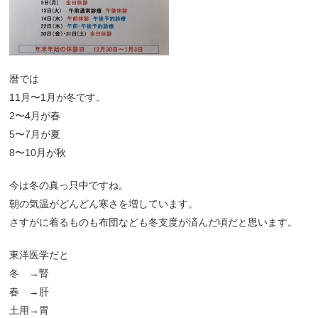
暦では
11月〜1月が冬です。
2〜4月が春
5〜7月が夏
8〜10月が秋
今は冬の真っ只中ですね。
朝の気温がどんどん寒さを増しています。
さすがに着るものも布団なども冬支度が済んだ頃だと思います。
東洋医学だと
冬 →腎
春 →肝
土用→胃