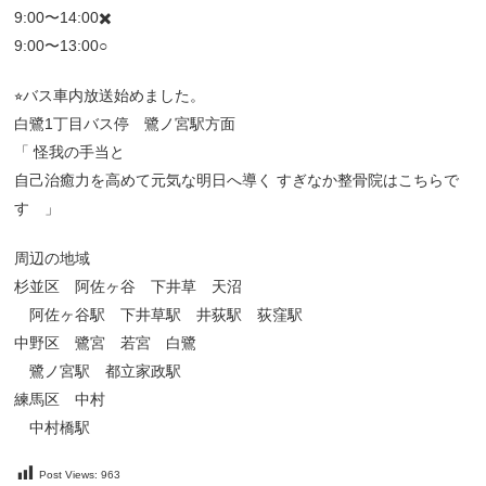
9:00〜14:00✖️
9:00〜13:00○
⭐︎バス車内放送始めました。
白鷺1丁目バス停 鷺ノ宮駅方面
「 怪我の手当と
自己治癒力を高めて元気な明日へ導く すぎなか整骨院はこちらで
す 」
周辺の地域
杉並区 阿佐ヶ谷 下井草 天沼
阿佐ヶ谷駅 下井草駅 井荻駅 荻窪駅
中野区 鷺宮 若宮 白鷺
鷺ノ宮駅 都立家政駅
練馬区 中村
中村橋駅
Post Views:
963