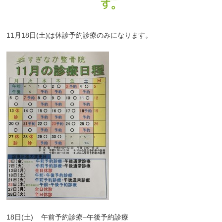
す。
11
月
18
日
(
土
)
は休診予約診療のみになります。
18
日
(
土
)
午前予約診療
–
午後予約診療