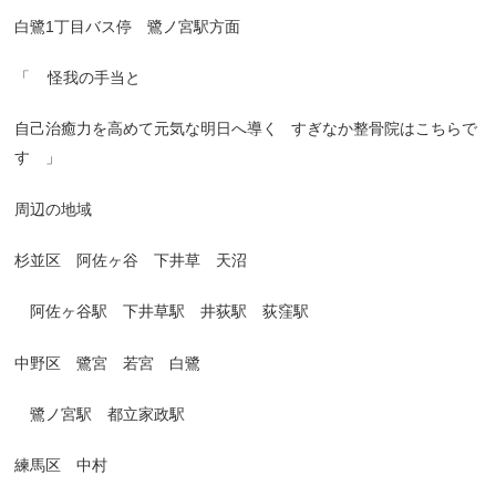
白鷺
1
丁目バス停 鷺ノ宮駅方面
「
怪我の手当と
自己治癒力を高めて元気な明日へ導く
すぎなか整骨院はこちらで
す 」
周辺の地域
杉並区 阿佐ヶ谷 下井草 天沼
阿佐ヶ谷駅 下井草駅 井荻駅 荻窪駅
中野区 鷺宮 若宮 白鷺
鷺ノ宮駅 都立家政駅
練馬区 中村