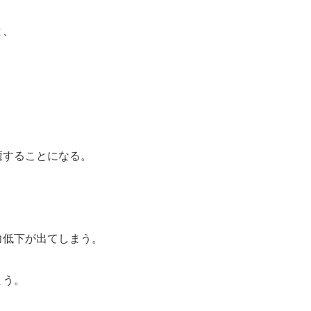
と、
癒することになる。
力低下が出てしまう。
まう。