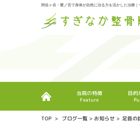
阿佐ヶ谷・鷺ノ宮で身体が自然に治る力を活かした治療｜
当院の特徴
目的
Feature
Pu
TOP
>
ブログ一覧
>
お知らせ
>
足首の