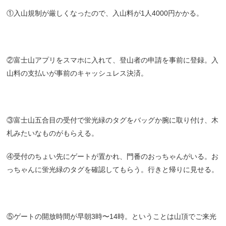
①入山規制が厳しくなったので、入山料が1人4000円かかる。
②富士山アプリをスマホに入れて、登山者の申請を事前に登録。入
山料の支払いが事前のキャッシュレス決済。
③富士山五合目の受付で蛍光緑のタグをバッグか腕に取り付け、木
札みたいなものがもらえる。
④受付のちょい先にゲートが置かれ、門番のおっちゃんがいる。お
っちゃんに蛍光緑のタグを確認してもらう。行きと帰りに見せる。
⑤ゲートの開放時間が早朝3時〜14時。ということは山頂でご来光