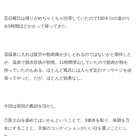
②日曜日は帰りがめちゃくちゃ渋滞していたので100キロの道のり
を5時間ほどかかって帰ってきた。
③温泉に入れば疲労や筋肉痛が少しとれるのではないかと期待した
が、温泉で脱水症状が勃発。11時間登山していたので筋肉が熱を
持っていたのもある。ほとんど風呂には入らず足のマッサージを頑
張ってやった。だが、ほとんど効果なし。
今回は前回の教訓を活かし、
①富士山を舐めてはいかんということで、3連休を取り、体調を万
全にすることと、天候のコンディションがいい日を選ぶことにし
た。