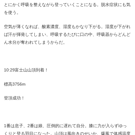
とにかく呼吸を整えながら登っていくことになる。脱水症状にも気
を使う。
空気が薄くなれば、酸素濃度、湿度もかなり下がる。湿度が下がれ
ば汗が揮発してしまい、呼吸するたびに口の中、呼吸器からどんど
ん水分が奪われてしまうからだ。
10:29富士山山頂到着！
標高3756m
登頂成功！
1番は息子、2番は娘、圧倒的に遅れて自分。膝に力が入らずゆっ
くりと登る羽目になった。山頂は風向きのせいか、爆風で体感温度