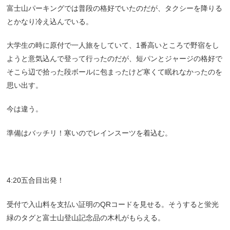
富士山パーキングでは普段の格好でいたのだが、タクシーを降りる
とかなり冷え込んでいる。
大学生の時に原付で一人旅をしていて、1番高いところで野宿をし
ようと意気込んで登って行ったのだが、短パンとジャージの格好で
そこら辺で拾った段ボールに包まったけど寒くて眠れなかったのを
思い出す。
今は違う。
準備はバッチリ！寒いのでレインスーツを着込む。
4:20五合目出発！
受付で入山料を支払い証明のQRコードを見せる。そうすると蛍光
緑のタグと富士山登山記念品の木札がもらえる。