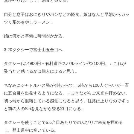
無理やり起こして、朝食と身支度。
自分と息子はおにぎりやパンなどの軽食。娘はなんと早朝からガッ
ツリ系の冷やしラーメン！
娘は何かと準備に時間がかかる。
3:20タクシーで富士山五合目へ
タクシー代14900円＋有料道路スバルライン代2100円。←これが
妥当だと感じるかは個人によると思う。
ちなみにシャトルバス発が4時からで、5時から100人ぐらいが一斉
に五合目を出発するようになる。←歩きながらご来光を拝めない。
初っ端から混雑している感覚になると思う。往路は上りなのでずっ
と前の人のSiriを見ながら登る羽目になる。
タクシーを使うことで5.5合目あたりでのんびりご来光を拝める
し、登山道中は空いている。