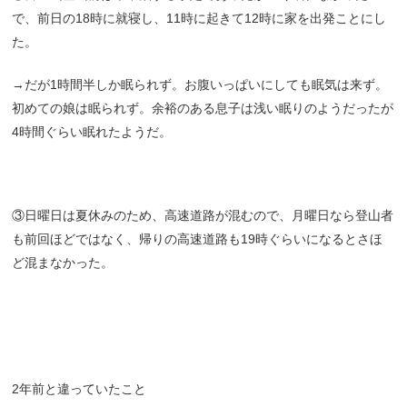
で、前日の18時に就寝し、11時に起きて12時に家を出発ことにし
た。
→だが1時間半しか眠られず。お腹いっぱいにしても眠気は来ず。
初めての娘は眠られず。余裕のある息子は浅い眠りのようだったが
4時間ぐらい眠れたようだ。
③日曜日は夏休みのため、高速道路が混むので、月曜日なら登山者
も前回ほどではなく、帰りの高速道路も19時ぐらいになるとさほ
ど混まなかった。
2年前と違っていたこと