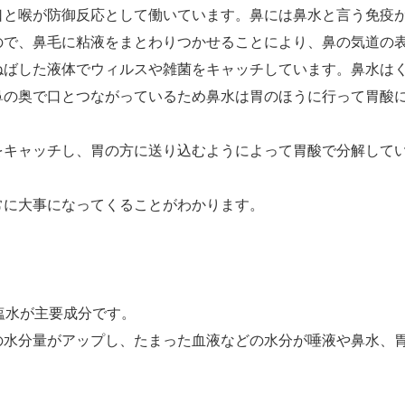
口と喉が防御反応として働いています。鼻には鼻水と言う免疫
ので、鼻毛に粘液をまとわりつかせることにより、鼻の気道の
ねばした液体でウィルスや雑菌をキャッチしています。鼻水は
鼻の奥で口とつながっているため鼻水は胃のほうに行って胃酸
をキャッチし、胃の方に送り込むようによって胃酸で分解して
常に大事になってくることがわかります。
塩水が主要成分です。
の水分量がアップし、たまった血液などの水分が唾液や鼻水、