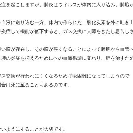
炎症を起こしますが、肺炎はウィルスが体内に入り込み、肺胞
で血液に送り込む一方、体内で作られた二酸化炭素を外に吐き
が炎症して機能が低下すると、ガス交換に支障をきたし息苦し
薄い膜が存在し、その膜が厚くなることによって肺胞から血管
、肺の炎症を抑えるためにへの血液循環に変わり、肺を治すた
ガス交換が行われにくくなるため呼吸困難になってしまうので
場合は死に至ることもあるのです。
ないようにすることが大切です。