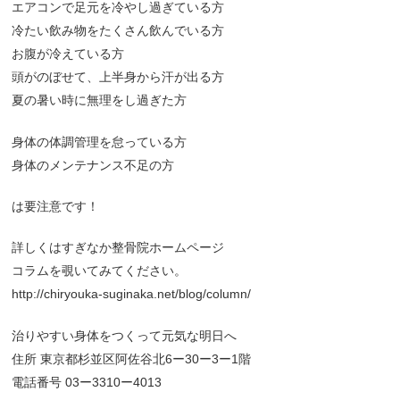
エアコンで足元を冷やし過ぎている方
冷たい飲み物をたくさん飲んでいる方
お腹が冷えている方
頭がのぼせて、上半身から汗が出る方
夏の暑い時に無理をし過ぎた方
身体の体調管理を怠っている方
身体のメンテナンス不足の方
は要注意です！
詳しくはすぎなか整骨院ホームページ
コラムを覗いてみてください。
http://chiryouka-suginaka.net/blog/column/
治りやすい身体をつくって元気な明日へ
住所 東京都杉並区阿佐谷北6ー30ー3ー1階
電話番号 03ー3310ー4013