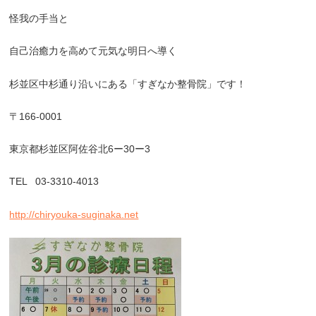
怪我の手当と
自己治癒力を高めて元気な明日へ導く
杉並区中杉通り沿いにある「
すぎなか整骨院」です！
〒
166-0001
東京都杉並区阿佐谷北
6
ー
30
ー
3
TEL 03-3310-4013
http://chiryouka-suginaka.net