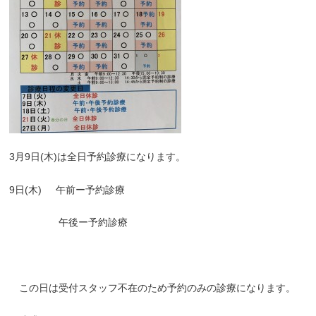
3
月
9
日
(
木
)
は全日予約診療になります。
9
日
(
木
)
午前ー予約診療
午後ー予約診療
この日は受付スタッフ不在のため予約のみの診療になります。