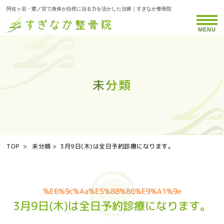
阿佐ヶ谷・鷺ノ宮で身体が自然に治る力を活かした治療｜すぎなか整骨院
MENU
未分類
未分類
未分類
未分類
未分類
未分類
未分類
未分類
未分類
未分類
未分類
未分類
未分類
未分類
未分類
未分類
未分類
未分類
未分類
未分類
未分類
未分類
未分類
未分類
未分類
未分類
TOP
>
未分類
>
3月9日(木)は全日予約診療になります。
%e6%9c%aa%e5%88%86%e9%a1%9e
3月9日(木)は全日予約診療になります。