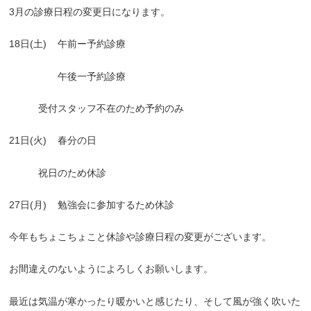
3
月の診療日程の変更日になります。
18
日
(
土
)
午前ー予約診療
午後一予約診療
受付スタッフ不在のため予約のみ
21
日
(
火
)
春分の日
祝日のため休診
27
日
(
月
)
勉強会に参加するため休診
今年もちょこちょこと休診や診療日程の変更がございます。
お間違えのないようによろしくお願いします。
最近は気温が寒かったり暖かいと感じたり、そして風が強く吹いた