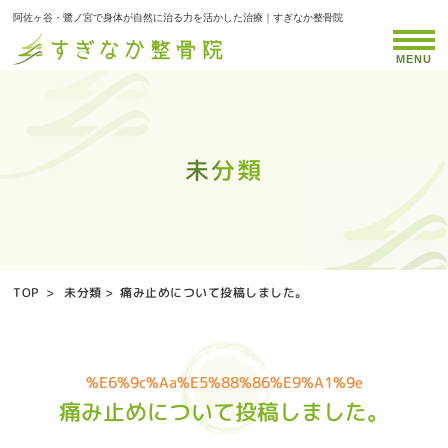
阿佐ヶ谷・鷺ノ宮で身体が自然に治る力を活かした治療｜すぎなか整骨院
MENU
未分類
未分類
未分類
未分類
未分類
未分類
未分類
未分類
未分類
未分類
未分類
未分類
未分類
未分類
未分類
未分類
未分類
未分類
未分類
未分類
未分類
未分類
未分類
未分類
未分類
未分類
TOP
>
未分類
>
痛み止めについて投稿しました。
%e6%9c%aa%e5%88%86%e9%a1%9e
痛み止めについて投稿しました。