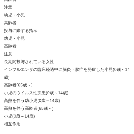
注意
幼児・小児
高齢者
投与に際する指示
幼児・小児
高齢者
注意
長期間投与されている女性
インフルエンザの臨床経過中に脳炎・脳症を発症した小児
(0
歳～
14
歳
)
高齢者
(65
歳～
)
小児のウイルス性疾患
(0
歳～
14
歳
)
高熱を伴う幼小児
(0
歳～
14
歳
)
高熱を伴う高齢者
(65
歳～
)
小児
(0
歳～
14
歳
)
相互作用