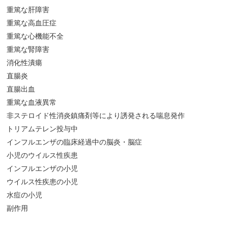
重篤な肝障害
重篤な高血圧症
重篤な心機能不全
重篤な腎障害
消化性潰瘍
直腸炎
直腸出血
重篤な血液異常
非ステロイド性消炎鎮痛剤等により誘発される喘息発作
トリアムテレン投与中
インフルエンザの臨床経過中の脳炎・脳症
小児のウイルス性疾患
インフルエンザの小児
ウイルス性疾患の小児
水痘の小児
副作用