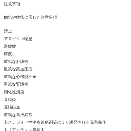
注意事項
病気や症状に応じた注意事項
禁止
アスピリン喘息
過敏症
痔疾
重篤な肝障害
重篤な高血圧症
重篤な心機能不全
重篤な腎障害
消化性潰瘍
直腸炎
直腸出血
重篤な血液異常
非ステロイド性消炎鎮痛剤等により誘発される喘息発作
トリアムテレン投与中