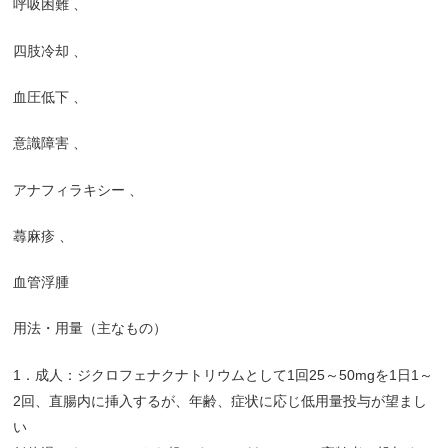
呼吸困難
、
四肢冷却
、
血圧低下
、
意識障害
、
アナフィラキシー
、
蕁麻疹
、
血管浮腫
用法・用量（主なもの）
1
．成人：ジクロフェナクナトリウムとして
1
回
25
～
50mg
を
1
日
1
～
2
回、直腸内に挿入するが、年齢、症状に応じ低用量投与が望まし
い