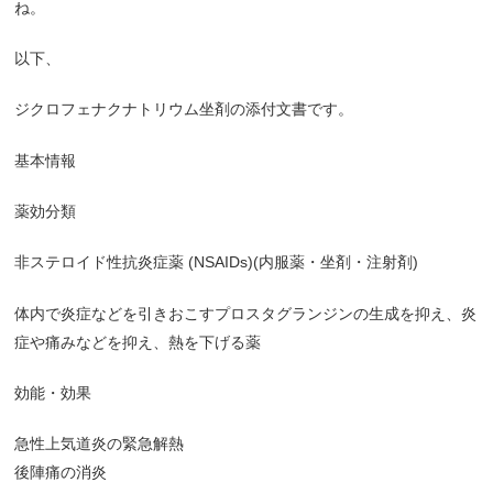
ね。
以下、
ジクロフェナクナトリウム坐剤の添付文書です。
基本情報
薬効分類
非ステロイド性抗炎症薬
(NSAIDs)(
内服薬・坐剤・注射剤
)
体内で炎症などを引きおこすプロスタグランジンの生成を抑え、炎
症や痛みなどを抑え、熱を下げる薬
効能・効果
急性上気道炎の緊急解熱
後陣痛の消炎