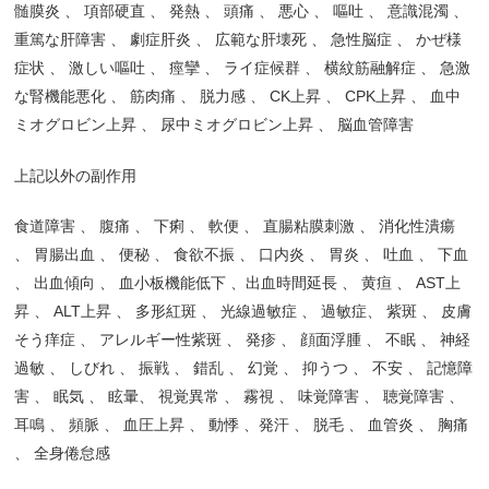
髄膜炎
、
項部硬直
、
発熱
、
頭痛
、
悪心
、
嘔吐
、
意識混濁
、
重篤な肝障害
、
劇症肝炎
、
広範な肝壊死
、
急性脳症
、
かぜ様
症状
、
激しい嘔吐
、
痙攣
、
ライ症候群
、
横紋筋融解症
、
急激
な腎機能悪化
、
筋肉痛
、
脱力感
、
CK
上昇
、
CPK
上昇
、
血中
ミオグロビン上昇
、
尿中ミオグロビン上昇
、
脳血管障害
上記以外の副作用
食道障害
、
腹痛
、
下痢
、
軟便
、
直腸粘膜刺激
、
消化性潰瘍
、
胃腸出血
、
便秘
、
食欲不振
、
口内炎
、
胃炎
、
吐血
、
下血
、
出血傾向
、
血小板機能低下
、
出血時間延長
、
黄疸
、
AST
上
昇
、
ALT
上昇
、
多形紅斑
、
光線過敏症
、
過敏症
、
紫斑
、
皮膚
そう痒症
、
アレルギー性紫斑
、
発疹
、
顔面浮腫
、
不眠
、
神経
過敏
、
しびれ
、
振戦
、
錯乱
、
幻覚
、
抑うつ
、
不安
、
記憶障
害
、
眠気
、
眩暈
、
視覚異常
、
霧視
、
味覚障害
、
聴覚障害
、
耳鳴
、
頻脈
、
血圧上昇
、
動悸
、
発汗
、
脱毛
、
血管炎
、
胸痛
、
全身倦怠感