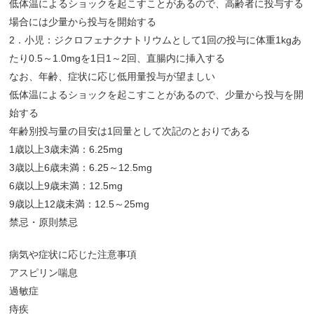
低体温によるショックを起こすことがあるので、高齢者に投与する
場合には少量から投与を開始する
2
．小児：ジクロフェナクナトリウムとして
1
回の投与に体重
1kg
あ
たり
0.5
～
1.0mg
を
1
日
1
～
2
回、直腸内に挿入する
なお、年齢、症状に応じ低用量投与が望ましい
低体温によるショックを起こすことがあるので、少量から投与を開
始する
年齢別投与量の目安は
1
回量として次記のとおりである
1
歳以上
3
歳未満：
6.25mg
3
歳以上
6
歳未満：
6.25
～
12.5mg
6
歳以上
9
歳未満：
12.5mg
9
歳以上
12
歳未満：
12.5
～
25mg
禁忌・原則禁忌
病気や症状に応じた注意事項
アスピリン喘息
過敏症
痔疾