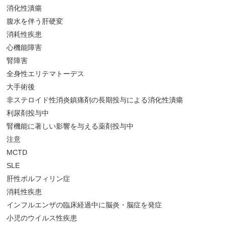
消化性潰瘍
腹水を伴う肝硬変
消耗性疾患
心機能障害
腎障害
全身性エリテマトーデス
大手術後
非ステロイド性消炎鎮痛剤の長期投与による消化性潰瘍
利尿剤投与中
腎機能に著しい影響を与える薬剤投与中
注意
MCTD
SLE
肝性ポルフィリン症
消耗性疾患
インフルエンザの臨床経過中に脳炎・脳症を発症
小児のウイルス性疾患