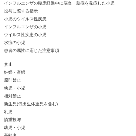
インフルエンザの臨床経過中に脳炎・脳症を発症した小児
投与に際する指示
小児のウイルス性疾患
インフルエンザの小児
ウイルス性疾患の小児
水痘の小児
患者の属性に応じた注意事項
禁止
妊婦・産婦
原則禁止
幼児・小児
相対禁止
新生児
(
低出生体重児を含む
)
乳児
慎重投与
幼児・小児
高齢者