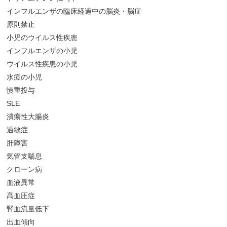
インフルエンザの臨床経過中の脳炎・脳症
原則禁止
小児のウイルス性疾患
インフルエンザの小児
ウイルス性疾患の小児
水痘の小児
慎重投与
SLE
潰瘍性大腸炎
過敏症
肝障害
気管支喘息
クローン病
血液異常
高血圧症
腎血流量低下
出血傾向