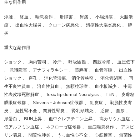
主な副作用
浮腫
、
貧血
、
喘息発作
、
肝障害
、
胃痛
、
小腸潰瘍
、
大腸潰
瘍
、
出血性大腸炎
、
クローン病悪化
、
潰瘍性大腸炎悪化
、
膵
炎
重大な副作用
ショック
、
胸内苦悶
、
冷汗
、
呼吸困難
、
四肢冷却
、
血圧低下
、
意識障害
、
アナフィラキシー
、
蕁麻疹
、
血管浮腫
、
出血性
ショック
、
穿孔
、
消化管潰瘍
、
消化管狭窄
、
消化管閉塞
、
再
生不良性貧血
、
溶血性貧血
、
無顆粒球症
、
血小板減少
、
中毒
性表皮壊死融解症
、
Toxic Epidermal Necrolysis
、
TEN
、
皮膚粘
膜眼症候群
、
Stevens
－
Johnson
症候群
、
紅皮症
、
剥脱性皮膚
炎
、
急性腎不全
、
間質性腎炎
、
腎乳頭壊死
、
乏尿
、
血尿
、
尿蛋白
、
BUN
上昇
、
血中クレアチニン上昇
、
高カリウム血症
、
低アルブミン血症
、
ネフローゼ症候群
、
重症喘息発作
、
アスピ
リン喘息
、
間質性肺炎
、
うっ血性心不全
、
心筋梗塞
、
無菌性