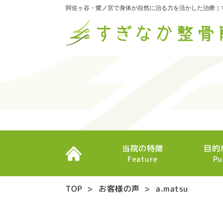
阿佐ヶ谷・鷺ノ宮で身体が自然に治る力を活かした治療｜
当院の特徴
目的
Feature
Pu
TOP
>
お客様の声
>
a.matsu