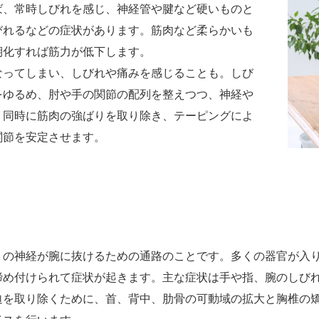
ば、常時しびれを感じ、神経管や腱など硬いものと
びれるなどの症状があります。筋肉など柔らかいも
期化すれば筋力が低下します。
なってしまい、しびれや痛みを感じることも。しび
をゆるめ、肘や手の関節の配列を整えつつ、神経や
。同時に筋肉の強ばりを取り除き、テーピングによ
関節を安定させます。
くの神経が腕に抜けるための通路のことです。多くの器官が入
締め付けられて症状が起きます。主な症状は手や指、腕のしび
迫を取り除くために、首、背中、肋骨の可動域の拡大と胸椎の