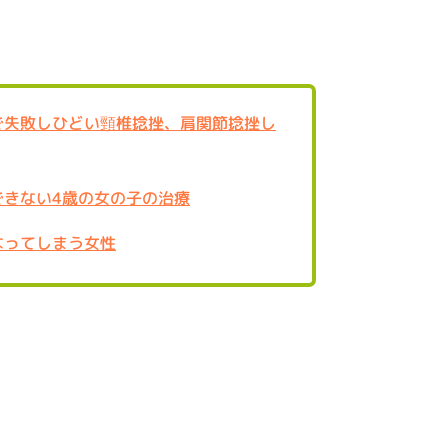
で失敗しひどい頸椎捻挫、肩関節捻挫し
できない4歳の女の子の治療
なってしまう女性