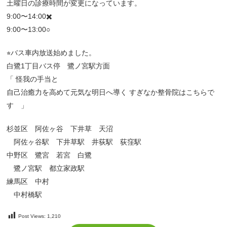
土曜日の診療時間が変更になっています。
9:00〜14:00✖️
9:00〜13:00○
⭐︎バス車内放送始めました。
白鷺1丁目バス停 鷺ノ宮駅方面
「 怪我の手当と
自己治癒力を高めて元気な明日へ導く すぎなか整骨院はこちらで
す 」
杉並区 阿佐ヶ谷 下井草 天沼
阿佐ヶ谷駅 下井草駅 井荻駅 荻窪駅
中野区 鷺宮 若宮 白鷺
鷺ノ宮駅 都立家政駅
練馬区 中村
中村橋駅
Post Views:
1,210