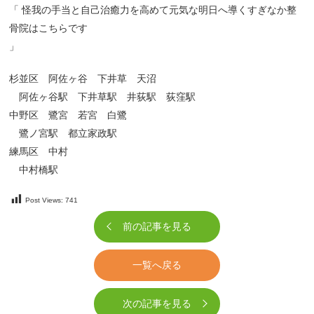
「 怪我の手当と自己治癒力を高めて元気な明日へ導くすぎなか整
骨院はこちらです
」
杉並区 阿佐ヶ谷 下井草 天沼
阿佐ヶ谷駅 下井草駅 井荻駅 荻窪駅
中野区 鷺宮 若宮 白鷺
鷺ノ宮駅 都立家政駅
練馬区 中村
中村橋駅
Post Views:
741
前の記事を見る
一覧へ戻る
次の記事を見る